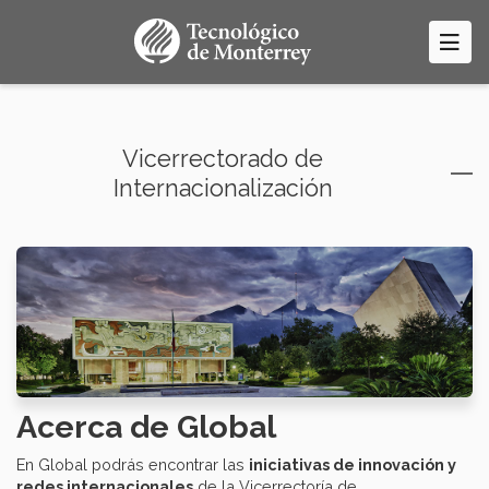
Pasar
al
contenido
principal
Vicerrectorado de
Internacionalización
Acerca de Global
En Global podrás encontrar las
iniciativas de innovación y
redes internacionales
de la Vicerrectoría de