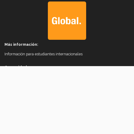
Más información:
Información para estudiantes internacionales
Comunidad
© 2026 Vice Rectorate for International Affairs.
Instituto Tecnológico y de Estudios Superiores de Monterrey, México.
Legal Notice
|
Privacy Notices
|
Privacy Policies